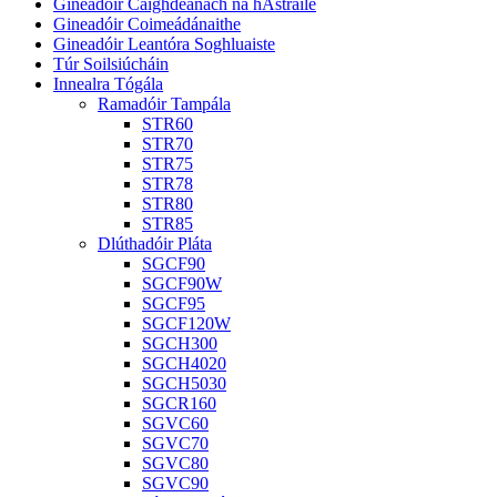
Gineadóir Caighdeánach na hAstráile
Gineadóir Coimeádánaithe
Gineadóir Leantóra Soghluaiste
Túr Soilsiúcháin
Innealra Tógála
Ramadóir Tampála
STR60
STR70
STR75
STR78
STR80
STR85
Dlúthadóir Pláta
SGCF90
SGCF90W
SGCF95
SGCF120W
SGCH300
SGCH4020
SGCH5030
SGCR160
SGVC60
SGVC70
SGVC80
SGVC90