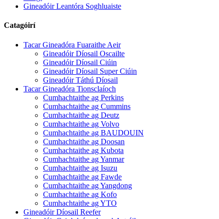
Gineadóir Leantóra Soghluaiste
Catagóirí
Tacar Gineadóra Fuaraithe Aeir
Gineadóir Díosail Oscailte
Gineadóir Díosail Ciúin
Gineadóir Díosail Super Ciúin
Gineadóir Táthú Díosail
Tacar Gineadóra Tionsclaíoch
Cumhachtaithe ag Perkins
Cumhachtaithe ag Cummins
Cumhachtaithe ag Deutz
Cumhachtaithe ag Volvo
Cumhachtaithe ag BAUDOUIN
Cumhachtaithe ag Doosan
Cumhachtaithe ag Kubota
Cumhachtaithe ag Yanmar
Cumhachtaithe ag Isuzu
Cumhachtaithe ag Fawde
Cumhachtaithe ag Yangdong
Cumhachtaithe ag Kofo
Cumhachtaithe ag YTO
Gineadóir Díosail Reefer