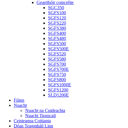
Gearrthóir coincréite
SGC350
SGFS100
SGFS120
SGFS220
SGFS380
SGFS400
SGFS480
SGFS500
SGFS500E
SGFS520
SGFS580
SGFS700
SGFS700E
SGFS750
SGFS800
SGFS1000E
SGFS1200
SLD1200E
Fúinn
Nuacht
Nuacht na Cuideachta
Nuacht Tionscail
Ceisteanna Coitianta
Déan Teagmháil Linn