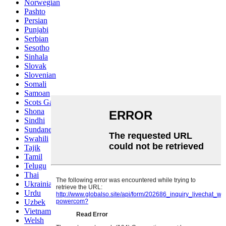
Norwegian
Pashto
Persian
Punjabi
Serbian
Sesotho
Sinhala
Slovak
Slovenian
Somali
Samoan
Scots Gaelic
Shona
Sindhi
Sundanese
Swahili
Tajik
Tamil
Telugu
Thai
Ukrainian
Urdu
Uzbek
Vietnamese
Welsh