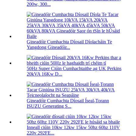
200w, 300...
Gineadóir Cumhachta Díosail Díolacháin Te
Yangdong Gineadóir...
50Hz Super Ciúin Cumhachtaithe ag UK Perkins
20kVA 16Kw D...
Gineadóir Cumhachta Díosail Íseal-Torann
ISUZU Generating S...
Inneall ciúin 10kw 12kw 15kw 50hz 60hz 110V
220v 292FE...