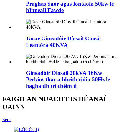
Praghas Saor agus Iontaofa 50kw le
hInneall Fawde
Tacar Gineadóir Díosail Cineál
Leantóra 40KVA
Gineadóir Díosail 20kVA 16Kw
Perkins thar a bheith ciúin 50Hz le
haghaidh trí chéim tí
FAIGH AN NUACHT IS DÉANAÍ
UAINN
Seol