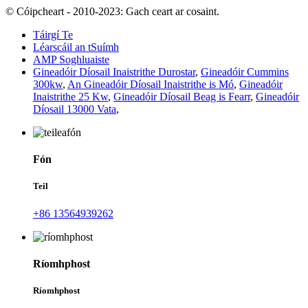
© Cóipcheart - 2010-2023: Gach ceart ar cosaint.
Táirgí Te
Léarscáil an tSuímh
AMP Soghluaiste
Gineadóir Díosail Inaistrithe Durostar
,
Gineadóir Cummins
300kw
,
An Gineadóir Díosail Inaistrithe is Mó
,
Gineadóir
Inaistrithe 25 Kw
,
Gineadóir Díosail Beag is Fearr
,
Gineadóir
Díosail 13000 Vata
,
Fón
Teil
+86 13564939262
Ríomhphost
Ríomhphost