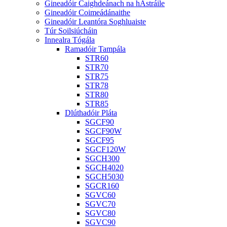
Gineadóir Caighdeánach na hAstráile
Gineadóir Coimeádánaithe
Gineadóir Leantóra Soghluaiste
Túr Soilsiúcháin
Innealra Tógála
Ramadóir Tampála
STR60
STR70
STR75
STR78
STR80
STR85
Dlúthadóir Pláta
SGCF90
SGCF90W
SGCF95
SGCF120W
SGCH300
SGCH4020
SGCH5030
SGCR160
SGVC60
SGVC70
SGVC80
SGVC90