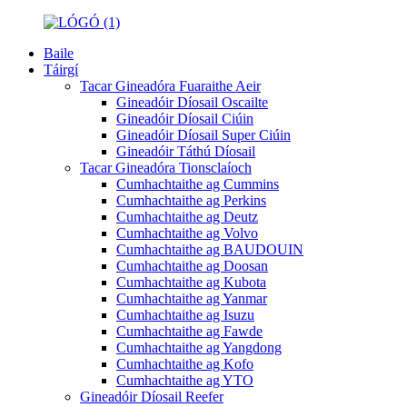
Baile
Táirgí
Tacar Gineadóra Fuaraithe Aeir
Gineadóir Díosail Oscailte
Gineadóir Díosail Ciúin
Gineadóir Díosail Super Ciúin
Gineadóir Táthú Díosail
Tacar Gineadóra Tionsclaíoch
Cumhachtaithe ag Cummins
Cumhachtaithe ag Perkins
Cumhachtaithe ag Deutz
Cumhachtaithe ag Volvo
Cumhachtaithe ag BAUDOUIN
Cumhachtaithe ag Doosan
Cumhachtaithe ag Kubota
Cumhachtaithe ag Yanmar
Cumhachtaithe ag Isuzu
Cumhachtaithe ag Fawde
Cumhachtaithe ag Yangdong
Cumhachtaithe ag Kofo
Cumhachtaithe ag YTO
Gineadóir Díosail Reefer