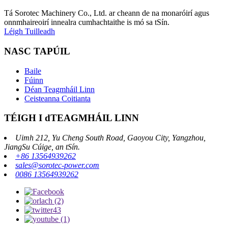
Tá Sorotec Machinery Co., Ltd. ar cheann de na monaróirí agus
onnmhaireoirí innealra cumhachtaithe is mó sa tSín.
Léigh Tuilleadh
NASC TAPÚIL
Baile
Fúinn
Déan Teagmháil Linn
Ceisteanna Coitianta
TÉIGH I dTEAGMHÁIL LINN
Uimh 212, Yu Cheng South Road, Gaoyou City, Yangzhou,
JiangSu Cúige, an tSín.
+86 13564939262
sales@sorotec-power.com
0086 13564939262