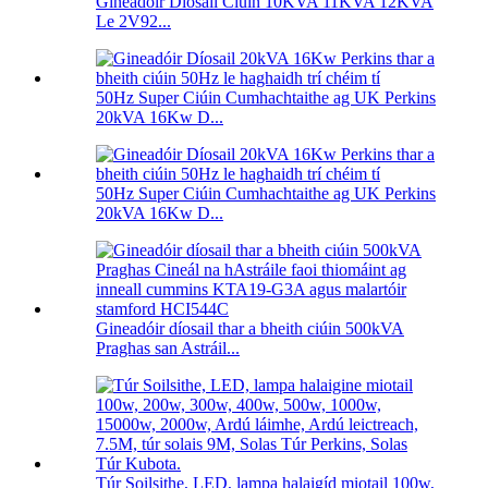
Gineadóir Díosail Ciúin 10KVA 11KVA 12KVA
Le 2V92...
50Hz Super Ciúin Cumhachtaithe ag UK Perkins
20kVA 16Kw D...
50Hz Super Ciúin Cumhachtaithe ag UK Perkins
20kVA 16Kw D...
Gineadóir díosail thar a bheith ciúin 500kVA
Praghas san Astráil...
Túr Soilsithe, LED, lampa halaigíd miotail 100w,