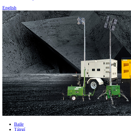
English
Baile
Táirgí