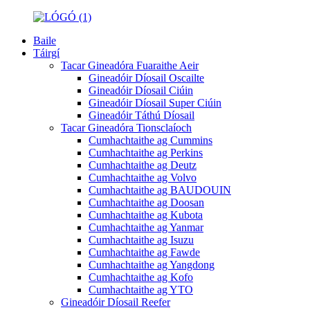
Baile
Táirgí
Tacar Gineadóra Fuaraithe Aeir
Gineadóir Díosail Oscailte
Gineadóir Díosail Ciúin
Gineadóir Díosail Super Ciúin
Gineadóir Táthú Díosail
Tacar Gineadóra Tionsclaíoch
Cumhachtaithe ag Cummins
Cumhachtaithe ag Perkins
Cumhachtaithe ag Deutz
Cumhachtaithe ag Volvo
Cumhachtaithe ag BAUDOUIN
Cumhachtaithe ag Doosan
Cumhachtaithe ag Kubota
Cumhachtaithe ag Yanmar
Cumhachtaithe ag Isuzu
Cumhachtaithe ag Fawde
Cumhachtaithe ag Yangdong
Cumhachtaithe ag Kofo
Cumhachtaithe ag YTO
Gineadóir Díosail Reefer