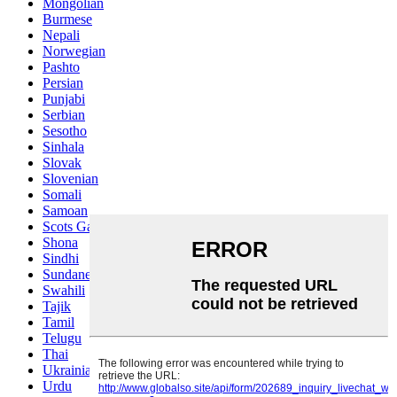
Mongolian
Burmese
Nepali
Norwegian
Pashto
Persian
Punjabi
Serbian
Sesotho
Sinhala
Slovak
Slovenian
Somali
Samoan
Scots Gaelic
Shona
Sindhi
Sundanese
Swahili
Tajik
Tamil
Telugu
Thai
Ukrainian
Urdu