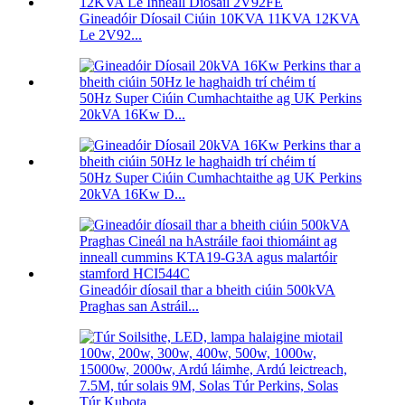
Gineadóir Díosail Ciúin 10KVA 11KVA 12KVA
Le 2V92...
50Hz Super Ciúin Cumhachtaithe ag UK Perkins
20kVA 16Kw D...
50Hz Super Ciúin Cumhachtaithe ag UK Perkins
20kVA 16Kw D...
Gineadóir díosail thar a bheith ciúin 500kVA
Praghas san Astráil...