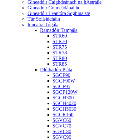
Gineadóir Caighdeánach na hAstráile
Gineadóir Coimeádánaithe
Gineadóir Leantóra Soghluaiste
Túr Soilsiúcháin
Innealra Tógála
Ramadóir Tampála
STR60
STR70
STR75
STR78
STR80
STR85
Dlúthadóir Pláta
SGCF90
SGCF90W
SGCF95
SGCF120W
SGCH300
SGCH4020
SGCH5030
SGCR160
SGVC60
SGVC70
SGVC80
SGVC90