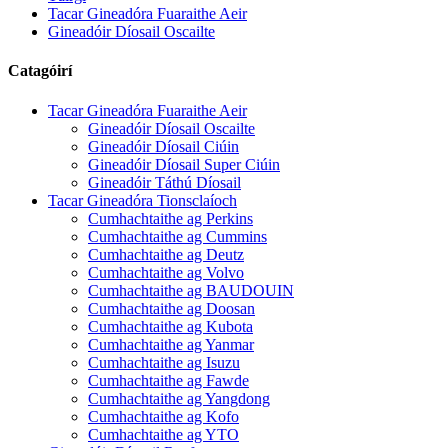
Tacar Gineadóra Fuaraithe Aeir
Gineadóir Díosail Oscailte
Catagóirí
Tacar Gineadóra Fuaraithe Aeir
Gineadóir Díosail Oscailte
Gineadóir Díosail Ciúin
Gineadóir Díosail Super Ciúin
Gineadóir Táthú Díosail
Tacar Gineadóra Tionsclaíoch
Cumhachtaithe ag Perkins
Cumhachtaithe ag Cummins
Cumhachtaithe ag Deutz
Cumhachtaithe ag Volvo
Cumhachtaithe ag BAUDOUIN
Cumhachtaithe ag Doosan
Cumhachtaithe ag Kubota
Cumhachtaithe ag Yanmar
Cumhachtaithe ag Isuzu
Cumhachtaithe ag Fawde
Cumhachtaithe ag Yangdong
Cumhachtaithe ag Kofo
Cumhachtaithe ag YTO