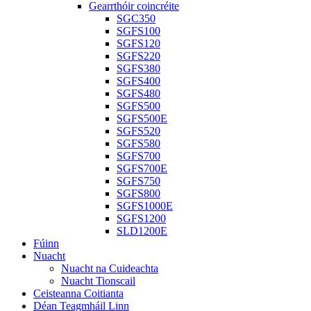
Gearrthóir coincréite
SGC350
SGFS100
SGFS120
SGFS220
SGFS380
SGFS400
SGFS480
SGFS500
SGFS500E
SGFS520
SGFS580
SGFS700
SGFS700E
SGFS750
SGFS800
SGFS1000E
SGFS1200
SLD1200E
Fúinn
Nuacht
Nuacht na Cuideachta
Nuacht Tionscail
Ceisteanna Coitianta
Déan Teagmháil Linn