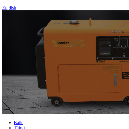
English
Baile
Táirgí