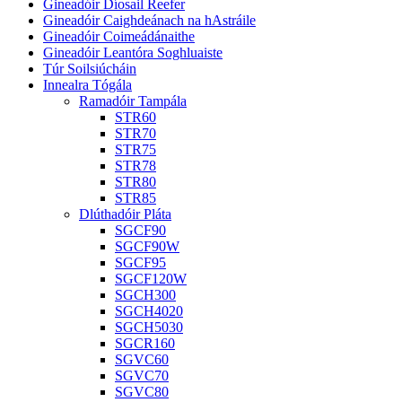
Gineadóir Díosail Reefer
Gineadóir Caighdeánach na hAstráile
Gineadóir Coimeádánaithe
Gineadóir Leantóra Soghluaiste
Túr Soilsiúcháin
Innealra Tógála
Ramadóir Tampála
STR60
STR70
STR75
STR78
STR80
STR85
Dlúthadóir Pláta
SGCF90
SGCF90W
SGCF95
SGCF120W
SGCH300
SGCH4020
SGCH5030
SGCR160
SGVC60
SGVC70
SGVC80