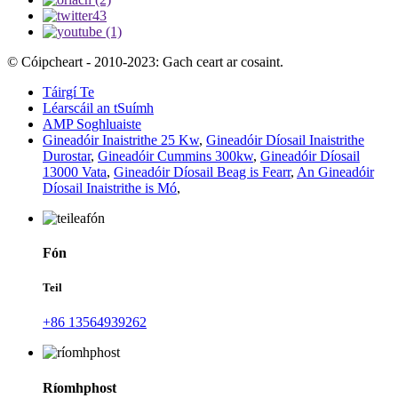
© Cóipcheart - 2010-2023: Gach ceart ar cosaint.
Táirgí Te
Léarscáil an tSuímh
AMP Soghluaiste
Gineadóir Inaistrithe 25 Kw
,
Gineadóir Díosail Inaistrithe
Durostar
,
Gineadóir Cummins 300kw
,
Gineadóir Díosail
13000 Vata
,
Gineadóir Díosail Beag is Fearr
,
An Gineadóir
Díosail Inaistrithe is Mó
,
Fón
Teil
+86 13564939262
Ríomhphost