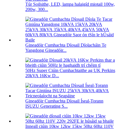
Túr Soilsithe, LED, lampa halaigíd miotail 100w,
200w, 300...
Gineadóir Cumhachta Díosail Díolacháin Te
Yangdong Gineadóir...
50Hz Super Ciúin Cumhachtaithe ag UK Perkins
20kVA 16Kw D...
Gineadóir Cumhachta Díosail Íseal-Torann
ISUZU Generating S...
Inneall ciúin 10kw 12kw 15kw 50hz 60hz 110V