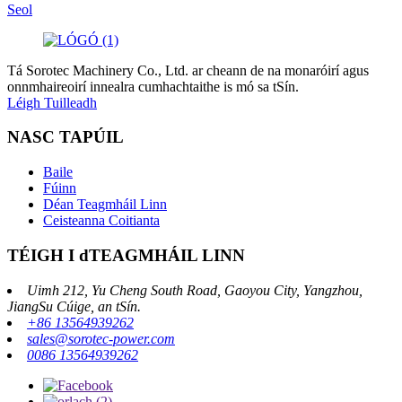
Seol
Tá Sorotec Machinery Co., Ltd. ar cheann de na monaróirí agus
onnmhaireoirí innealra cumhachtaithe is mó sa tSín.
Léigh Tuilleadh
NASC TAPÚIL
Baile
Fúinn
Déan Teagmháil Linn
Ceisteanna Coitianta
TÉIGH I dTEAGMHÁIL LINN
Uimh 212, Yu Cheng South Road, Gaoyou City, Yangzhou,
JiangSu Cúige, an tSín.
+86 13564939262
sales@sorotec-power.com
0086 13564939262