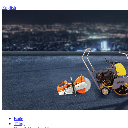
English
Baile
Táirgí