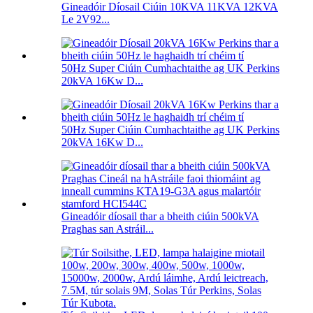
Gineadóir Díosail Ciúin 10KVA 11KVA 12KVA
Le 2V92...
50Hz Super Ciúin Cumhachtaithe ag UK Perkins
20kVA 16Kw D...
50Hz Super Ciúin Cumhachtaithe ag UK Perkins
20kVA 16Kw D...
Gineadóir díosail thar a bheith ciúin 500kVA
Praghas san Astráil...