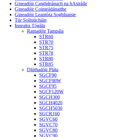
Gineadóir Caighdeánach na hAstráile
Gineadóir Coimeádánaithe
Gineadóir Leantóra Soghluaiste
Túr Soilsiúcháin
Innealra Tógála
Ramadóir Tampála
STR60
STR70
STR75
STR78
STR80
STR85
Dlúthadóir Pláta
SGCF90
SGCF90W
SGCF95
SGCF120W
SGCH300
SGCH4020
SGCH5030
SGCR160
SGVC60
SGVC70
SGVC80
SGVC90