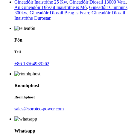
Gineadóir Inaistrithe 25 Kw
,
Gineadóir Díosail 13000 Vata
,
An Gineadóir Díosail Inaistrithe is Mó
,
Gineadóir Cummins
300kw
,
Gineadóir Díosail Beag is Fearr
,
Gineadóir Díosail
Inaistrithe Durostar
,
Fón
Teil
+86 13564939262
Ríomhphost
Ríomhphost
sales@sorotec-power.com
Whatsapp