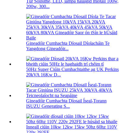
Túr Soilsithe, LED, lampa halaigíd miotail 100w,
200w, 300...
Gineadóir Cumhachta Díosail Díolacháin Te
Yangdong Gineadóir...
50Hz Super Ciúin Cumhachtaithe ag UK Perkins
20kVA 16Kw D...
Gineadóir Cumhachta Díosail Íseal-Torann
ISUZU Generating S...
Inneall ciúin 10kw 12kw 15kw 50hz 60hz 110V
220v 292FE...