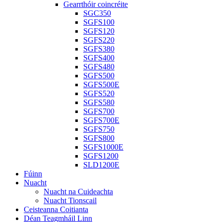
Gearrthóir coincréite
SGC350
SGFS100
SGFS120
SGFS220
SGFS380
SGFS400
SGFS480
SGFS500
SGFS500E
SGFS520
SGFS580
SGFS700
SGFS700E
SGFS750
SGFS800
SGFS1000E
SGFS1200
SLD1200E
Fúinn
Nuacht
Nuacht na Cuideachta
Nuacht Tionscail
Ceisteanna Coitianta
Déan Teagmháil Linn