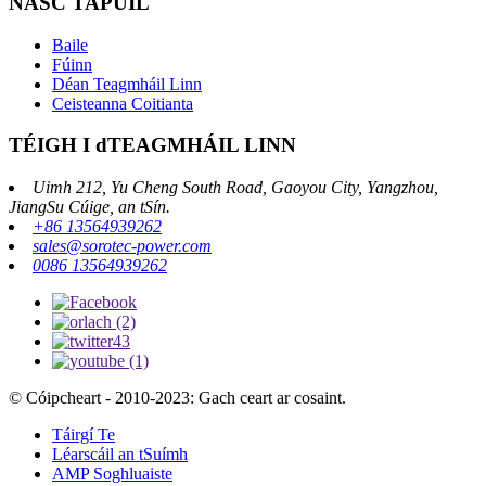
NASC TAPÚIL
Baile
Fúinn
Déan Teagmháil Linn
Ceisteanna Coitianta
TÉIGH I dTEAGMHÁIL LINN
Uimh 212, Yu Cheng South Road, Gaoyou City, Yangzhou,
JiangSu Cúige, an tSín.
+86 13564939262
sales@sorotec-power.com
0086 13564939262
© Cóipcheart - 2010-2023: Gach ceart ar cosaint.
Táirgí Te
Léarscáil an tSuímh
AMP Soghluaiste