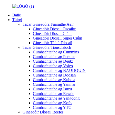
Baile
Táirgí
Tacar Gineadóra Fuaraithe Aeir
Gineadóir Díosail Oscailte
Gineadóir Díosail Ciúin
Gineadóir Díosail Super Ciúin
Gineadóir Táthú Díosail
Tacar Gineadóra Tionsclaíoch
Cumhachtaithe ag Cummins
Cumhachtaithe ag Perkins
Cumhachtaithe ag Deutz
Cumhachtaithe ag Volvo
Cumhachtaithe ag BAUDOUIN
Cumhachtaithe ag Doosan
Cumhachtaithe ag Kubota
Cumhachtaithe ag Yanmar
Cumhachtaithe ag Isuzu
Cumhachtaithe ag Fawde
Cumhachtaithe ag Yangdong
Cumhachtaithe ag Kofo
Cumhachtaithe ag YTO
Gineadóir Díosail Reefer