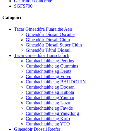
Gearrthóir coincréite
SGFS700
Catagóirí
Tacar Gineadóra Fuaraithe Aeir
Gineadóir Díosail Oscailte
Gineadóir Díosail Ciúin
Gineadóir Díosail Super Ciúin
Gineadóir Táthú Díosail
Tacar Gineadóra Tionsclaíoch
Cumhachtaithe ag Perkins
Cumhachtaithe ag Cummins
Cumhachtaithe ag Deutz
Cumhachtaithe ag Volvo
Cumhachtaithe ag BAUDOUIN
Cumhachtaithe ag Doosan
Cumhachtaithe ag Kubota
Cumhachtaithe ag Yanmar
Cumhachtaithe ag Isuzu
Cumhachtaithe ag Fawde
Cumhachtaithe ag Yangdong
Cumhachtaithe ag Kofo
Cumhachtaithe ag YTO
Gineadóir Díosail Reefer