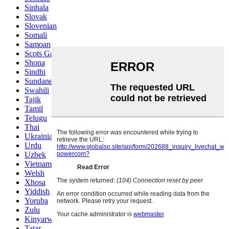
Sinhala
Slovak
Slovenian
Somali
Samoan
Scots Gaelic
Shona
Sindhi
Sundanese
Swahili
Tajik
Tamil
Telugu
Thai
Ukrainian
Urdu
Uzbek
Vietnamese
Welsh
Xhosa
Yiddish
Yoruba
Zulu
Kinyarwanda
Tatar