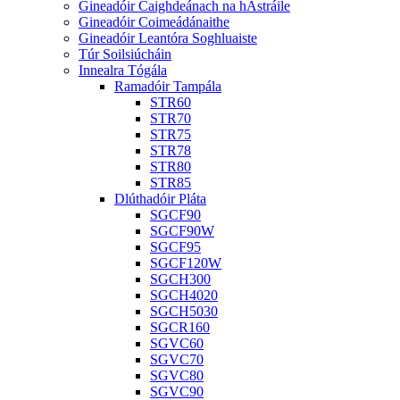
Gineadóir Caighdeánach na hAstráile
Gineadóir Coimeádánaithe
Gineadóir Leantóra Soghluaiste
Túr Soilsiúcháin
Innealra Tógála
Ramadóir Tampála
STR60
STR70
STR75
STR78
STR80
STR85
Dlúthadóir Pláta
SGCF90
SGCF90W
SGCF95
SGCF120W
SGCH300
SGCH4020
SGCH5030
SGCR160
SGVC60
SGVC70
SGVC80
SGVC90