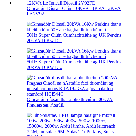
Gineadóir Díosail Ciúin 10KVA 11KVA 12KVA
Le 2V92...
50Hz Super Ciúin Cumhachtaithe ag UK Perkins
20kVA 16Kw D...
50Hz Super Ciúin Cumhachtaithe ag UK Perkins
20kVA 16Kw D...
Gineadóir díosail thar a bheith ciúin 500kVA
Praghas san Astráil...