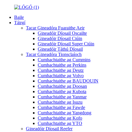
Baile
Táirgí
Tacar Gineadóra Fuaraithe Aeir
Gineadóir Díosail Oscailte
Gineadóir Díosail Ciúin
Gineadóir Díosail Super Ciúin
Gineadóir Táthú Díosail
Tacar Gineadóra Tionsclaíoch
Cumhachtaithe ag Cummins
Cumhachtaithe ag Perkins
Cumhachtaithe ag Deutz
Cumhachtaithe ag Volvo
Cumhachtaithe ag BAUDOUIN
Cumhachtaithe ag Doosan
Cumhachtaithe ag Kubota
Cumhachtaithe ag Yanmar
Cumhachtaithe ag Isuzu
Cumhachtaithe ag Fawde
Cumhachtaithe ag Yangdong
Cumhachtaithe ag Kofo
Cumhachtaithe ag YTO
Gineadóir Díosail Reefer