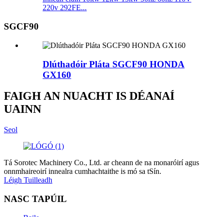
220v 292FE...
SGCF90
Dlúthadóir Pláta SGCF90 HONDA
GX160
FAIGH AN NUACHT IS DÉANAÍ
UAINN
Seol
Tá Sorotec Machinery Co., Ltd. ar cheann de na monaróirí agus
onnmhaireoirí innealra cumhachtaithe is mó sa tSín.
Léigh Tuilleadh
NASC TAPÚIL