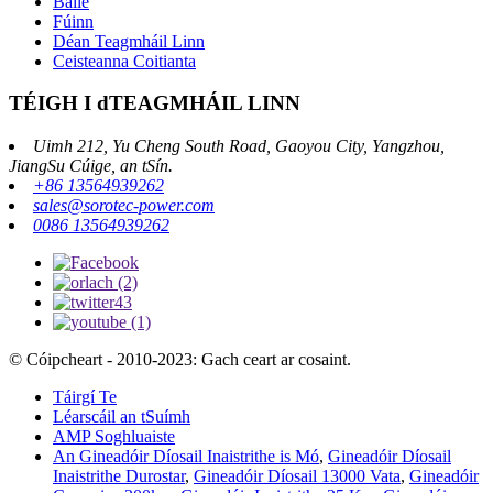
Baile
Fúinn
Déan Teagmháil Linn
Ceisteanna Coitianta
TÉIGH I dTEAGMHÁIL LINN
Uimh 212, Yu Cheng South Road, Gaoyou City, Yangzhou,
JiangSu Cúige, an tSín.
+86 13564939262
sales@sorotec-power.com
0086 13564939262
© Cóipcheart - 2010-2023: Gach ceart ar cosaint.
Táirgí Te
Léarscáil an tSuímh
AMP Soghluaiste
An Gineadóir Díosail Inaistrithe is Mó
,
Gineadóir Díosail
Inaistrithe Durostar
,
Gineadóir Díosail 13000 Vata
,
Gineadóir