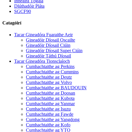
Innealra Tógála
Dlúthadóir Pláta
SGCF90
Catagóirí
Tacar Gineadóra Fuaraithe Aeir
Gineadóir Díosail Oscailte
Gineadóir Díosail Ciúin
Gineadóir Díosail Super Ciúin
Gineadóir Táthú Díosail
Tacar Gineadóra Tionsclaíoch
Cumhachtaithe ag Perkins
Cumhachtaithe ag Cummins
Cumhachtaithe ag Deutz
Cumhachtaithe ag Volvo
Cumhachtaithe ag BAUDOUIN
Cumhachtaithe ag Doosan
Cumhachtaithe ag Kubota
Cumhachtaithe ag Yanmar
Cumhachtaithe ag Isuzu
Cumhachtaithe ag Fawde
Cumhachtaithe ag Yangdong
Cumhachtaithe ag Kofo
Cumhachtaithe ag YTO