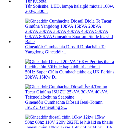
Túr Soilsithe, LED, lampa halaigíd miotail 100w,
200w, 300...
Gineadóir Cumhachta Díosail Díolacháin Te
Yangdong Gineadóir...
50Hz Super Ciúin Cumhachtaithe ag UK Perkins
20kVA 16Kw D...
Gineadóir Cumhachta Díosail Íseal-Torann
ISUZU Generating S...
Inneall ciúin 10kw 12kw 15kw 50hz 60hz 110V