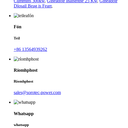
Cummins 300kw
,
Gineadóir Inaistrithe 25 Kw
,
Gineadóir
Díosail Beag is Fearr
,
Fón
Teil
+86 13564939262
Ríomhphost
Ríomhphost
sales@sorotec-power.com
Whatsapp
whatsapp