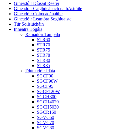
Gineadóir Díosail Reefer
Gineadóir Caighdeánach na hAstráile
Gineadóir Coimeádánaithe
Gineadóir Leantóra Soghluaiste
Túr Soilsiúcháin
Innealra Tógála
Ramadóir Tampála
STR60
STR70
STR75
STR78
STR80
STR85
Dlúthadóir Pláta
SGCF90
SGCF90W
SGCF95
SGCF120W
SGCH300
SGCH4020
SGCH5030
SGCR160
SGVC60
SGVC70
SGVC80