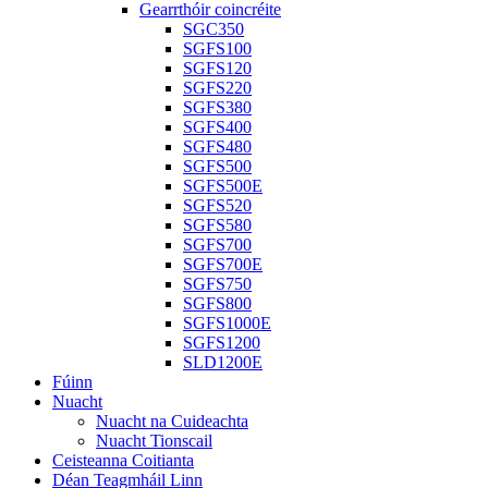
Gearrthóir coincréite
SGC350
SGFS100
SGFS120
SGFS220
SGFS380
SGFS400
SGFS480
SGFS500
SGFS500E
SGFS520
SGFS580
SGFS700
SGFS700E
SGFS750
SGFS800
SGFS1000E
SGFS1200
SLD1200E
Fúinn
Nuacht
Nuacht na Cuideachta
Nuacht Tionscail
Ceisteanna Coitianta
Déan Teagmháil Linn