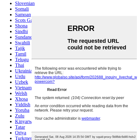
Slovenian
Somali
Samoan
Scots Gaelic
Shona
Sindhi
Sundanese
Swahili
Tajik
Tamil
Telugu
Thai
Ukrainian
Urdu
Uzbek
Vietnamese
Welsh
Xhosa
Yiddish
Yoruba
Zulu
Kinyarwanda
Tatar
Oriya
Turkmen