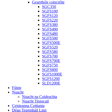
Gearrthóir coincréite
SGC350
SGFS100
SGFS120
SGFS220
SGFS380
SGFS400
SGFS480
SGFS500
SGFS500E
SGFS520
SGFS580
SGFS700
SGFS700E
SGFS750
SGFS800
SGFS1000E
SGFS1200
SLD1200E
Fúinn
Nuacht
Nuacht na Cuideachta
Nuacht Tionscail
Ceisteanna Coitianta
Déan Teagmháil Linn