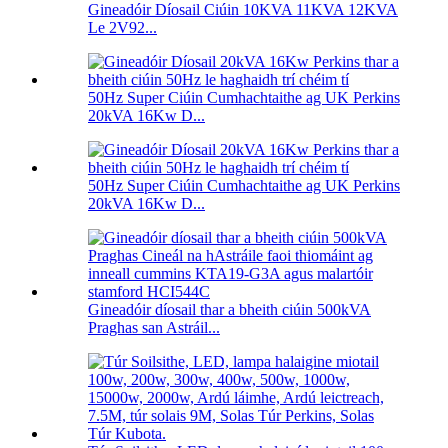
Gineadóir Díosail Ciúin 10KVA 11KVA 12KVA
Le 2V92...
50Hz Super Ciúin Cumhachtaithe ag UK Perkins
20kVA 16Kw D...
50Hz Super Ciúin Cumhachtaithe ag UK Perkins
20kVA 16Kw D...
Gineadóir díosail thar a bheith ciúin 500kVA
Praghas san Astráil...