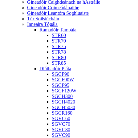
Gineadóir Caighdeánach na hAstráile
Gineadóir Coimeádánaithe
Gineadóir Leantóra Soghluaiste
Túr Soilsiúcháin
Innealra Tógála
Ramadóir Tampála
STR60
STR70
STR75
STR78
STR80
STR85
Dlúthadóir Pláta
SGCF90
SGCF90W
SGCF95
SGCF120W
SGCH300
SGCH4020
SGCH5030
SGCR160
SGVC60
SGVC70
SGVC80
SGVC90