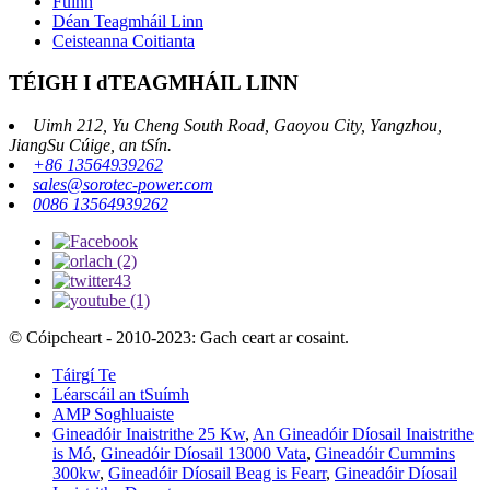
Fúinn
Déan Teagmháil Linn
Ceisteanna Coitianta
TÉIGH I dTEAGMHÁIL LINN
Uimh 212, Yu Cheng South Road, Gaoyou City, Yangzhou,
JiangSu Cúige, an tSín.
+86 13564939262
sales@sorotec-power.com
0086 13564939262
© Cóipcheart - 2010-2023: Gach ceart ar cosaint.
Táirgí Te
Léarscáil an tSuímh
AMP Soghluaiste
Gineadóir Inaistrithe 25 Kw
,
An Gineadóir Díosail Inaistrithe
is Mó
,
Gineadóir Díosail 13000 Vata
,
Gineadóir Cummins
300kw
,
Gineadóir Díosail Beag is Fearr
,
Gineadóir Díosail