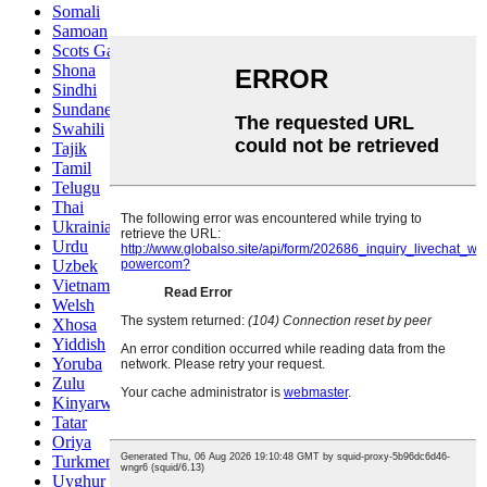
Somali
Samoan
Scots Gaelic
Shona
Sindhi
Sundanese
Swahili
Tajik
Tamil
Telugu
Thai
Ukrainian
Urdu
Uzbek
Vietnamese
Welsh
Xhosa
Yiddish
Yoruba
Zulu
Kinyarwanda
Tatar
Oriya
Turkmen
Uyghur