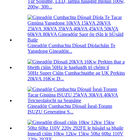
Túr Soilsithe, LED, lampa halaigíd miotail 100w,
200w, 300...
Gineadóir Cumhachta Díosail Díolacháin Te
Yangdong Gineadóir...
50Hz Super Ciúin Cumhachtaithe ag UK Perkins
20kVA 16Kw D...
Gineadóir Cumhachta Díosail Íseal-Torann
ISUZU Generating S...
Inneall ciúin 10kw 12kw 15kw 50hz 60hz 110V
220v 292FE...