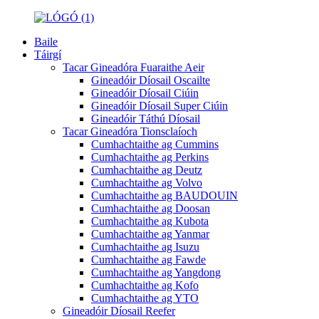
Baile
Táirgí
Tacar Gineadóra Fuaraithe Aeir
Gineadóir Díosail Oscailte
Gineadóir Díosail Ciúin
Gineadóir Díosail Super Ciúin
Gineadóir Táthú Díosail
Tacar Gineadóra Tionsclaíoch
Cumhachtaithe ag Cummins
Cumhachtaithe ag Perkins
Cumhachtaithe ag Deutz
Cumhachtaithe ag Volvo
Cumhachtaithe ag BAUDOUIN
Cumhachtaithe ag Doosan
Cumhachtaithe ag Kubota
Cumhachtaithe ag Yanmar
Cumhachtaithe ag Isuzu
Cumhachtaithe ag Fawde
Cumhachtaithe ag Yangdong
Cumhachtaithe ag Kofo
Cumhachtaithe ag YTO
Gineadóir Díosail Reefer