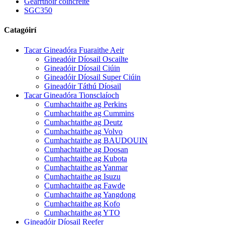
Gearrthóir coincréite
SGC350
Catagóirí
Tacar Gineadóra Fuaraithe Aeir
Gineadóir Díosail Oscailte
Gineadóir Díosail Ciúin
Gineadóir Díosail Super Ciúin
Gineadóir Táthú Díosail
Tacar Gineadóra Tionsclaíoch
Cumhachtaithe ag Perkins
Cumhachtaithe ag Cummins
Cumhachtaithe ag Deutz
Cumhachtaithe ag Volvo
Cumhachtaithe ag BAUDOUIN
Cumhachtaithe ag Doosan
Cumhachtaithe ag Kubota
Cumhachtaithe ag Yanmar
Cumhachtaithe ag Isuzu
Cumhachtaithe ag Fawde
Cumhachtaithe ag Yangdong
Cumhachtaithe ag Kofo
Cumhachtaithe ag YTO
Gineadóir Díosail Reefer