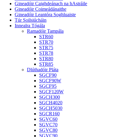
Gineadóir Caighdeánach na hAstráile
Gineadóir Coimeádánaithe
Gineadóir Leantóra Soghluaiste
Túr Soilsiúcháin
Innealra Tógála
Ramadóir Tampála
STR60
STR70
STR75
STR78
STR80
STR85
Dlúthadóir Pláta
SGCF90
SGCF90W
SGCF95
SGCF120W
SGCH300
SGCH4020
SGCH5030
SGCR160
SGVC60
SGVC70
SGVC80
SGVC90