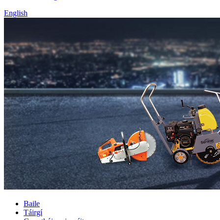
English
Baile
Táirgí